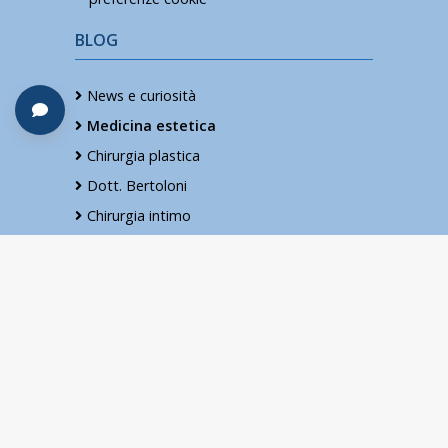
BLOG
News e curiosità
Medicina estetica
Chirurgia plastica
Dott. Bertoloni
Chirurgia intimo
Salute e Bellezza
*Tutte le immagini e i testi sono solo a
scopo informativo. Il Dott. Roberto Bertoloni
informa che ogni individuo ha caratteristiche
fisiche diverse e che il risultato degli
interventi medicina e chirurgia descritti nel
sito possono esser differenti da persona a
persona.